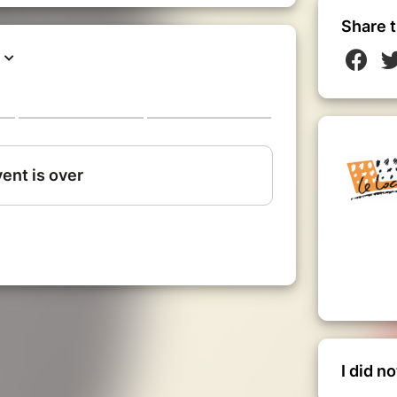
Share t
I did n