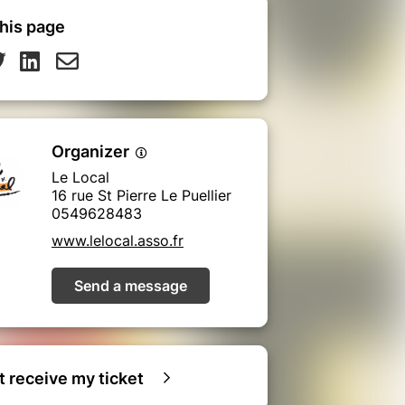
his page
Organizer
Le Local
16 rue St Pierre Le Puellier
0549628483
www.lelocal.asso.fr
Send a message
ot receive my ticket