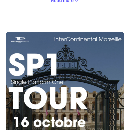
Read more
experts reconnus.
L'implant SP1 en quelques mots ? Innovant, simple,
précis : découvrez l’héritage de plus de 37 ans de
recherche et développement en un seul concept.
Venez faire sa rencontre lors d'une soirée conviviale
animée par nos professionnels de renoms: Dr. Patrick
Palacci, Dr. Charles Malthieu et Dr Mathieu Chautard.
Nous vous donnons rendez-vous :
**Hôtel Dieu Intercontinental Marseille -
1 Pl. Daviel,
13002 Marseille
**Jeudi 16 Octobre 2025 à partir de 18h30