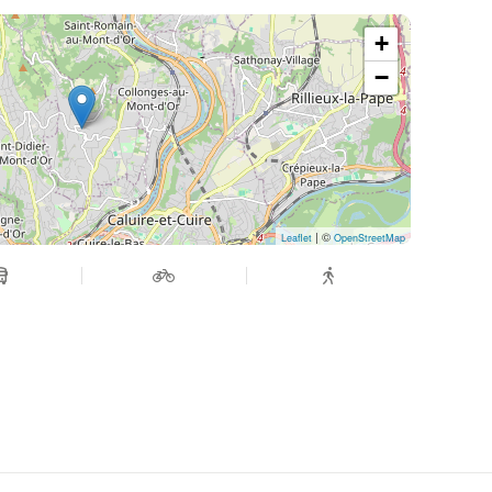
+
−
| ©
Leaflet
OpenStreetMap