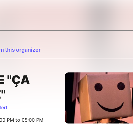
m this organizer
E "ÇA
"
fert
:00 PM to 05:00 PM