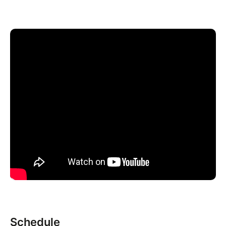
Gaïa ». Mais l’unité du collectif va vite voler en éclats
sous la pression : conflits d’ego, réactions
émotionnelles, guerre des sexes, clivages des points
de vue, bref un scénario digne de Koh-Lanta…
Alternant parodie, théâtre, poésie et la participation
engagée du public, la compagnie créActive La
puissance du & propose dans ce spectacle-causerie
riche et dynamique une expérience atypique :
réfléchir ensemble avec profondeur & légèreté,
sérieux & humour à des questions existentielles qui
nous préoccupent toutes & tous… : comment avancer
ensemble et faire de nos différences une richesse ???
De et avec : Corinne Landais & Kristof Morin
Témoignages :
Schedule