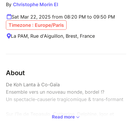
By
Christophe Morin EI
Sat Mar 22, 2025 from 08:20 PM to 09:50 PM
Timezone : Europe/Paris
La PAM, Rue d'Aiguillon, Brest, France
About
De Koh Lanta à Co-Gaïa
Ensemble vers un nouveau monde, bordel !?
Un spectacle-causerie tragicomique & trans-formant
Sur l’île de Tepasulo, Catherine, Delphine, Igor et
Read more
Samuel forment une équipe volontaire pour relever le
défi de la transition en participant à l’émission « Co-