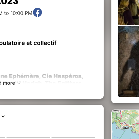
 2023
M to 10:00 PM
latoire et collectif
Usine Ephémère, Cie Hespéros,
llectif Horlab, The Spitters,
d more
rts, Les Monts Rieurs, élèves
, jongleurs, artistes-surprise
 Cie Usine Ephémère et les
 19h à 20h