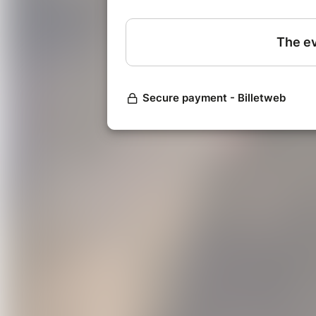
+ After dansant jusqu’à min
Tarif unique : 20€
Jauge limitée / PREVENTE
+ Food Truck et petite resta
Durée : 3h + after
à partir de 14 ans
N'oubliez pas de vous couvrir la m
10 degrés.