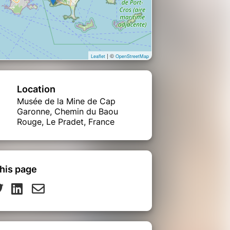
| ©
Leaflet
OpenStreetMap
Location
Musée de la Mine de Cap
Garonne, Chemin du Baou
Rouge, Le Pradet, France
his page