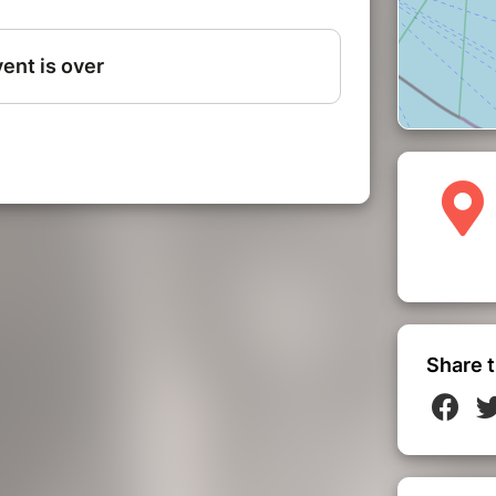
uit
S UNIQUEMENT ICI!
uration
ine est à une température constante de
Share t