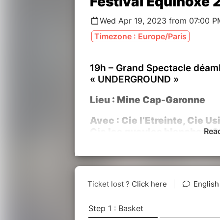
Festival Equinoxe
Wed Apr 19, 2023 from 07:00 P
Timezone : Europe/Paris
19h – Grand Spectacle déambu
« UNDERGROUND »
Lieu : Mine Cap-Garonne
Avec : Cie l’Etreinte, Cie 
Cie les gueules blanches, Co
Rea
Maxime Lamouroux, Alegri-a
des Ateliers de l’Etreinte…
+ Guests : Machines à bulles
+ Spectacle « Pink show »/
Freaks
en première partie de