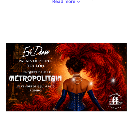
Read more
pourrait bien être le coup de pouce qui lui manquait.
Mais voilà que sur son chemin une rencontre
impromptue va changer le cours des choses ..."
Embarquez avec nous en plein cœur de Paris,
arpentant les lieux les plus emblématiques de la ville
Lumière et laissez vous envahir par l'énergie, la joie
de vivre et l'émotion que les élèves vont vous
partager.
Plus qu'un traditionnel "Gala" de fin d'année c'est un
spectacle complet que l'on vous présente avec une
histoire et des personnages qui vous transportent
pendant plus de 2h30.
Alors laissez vous tenter et prenez vos places !