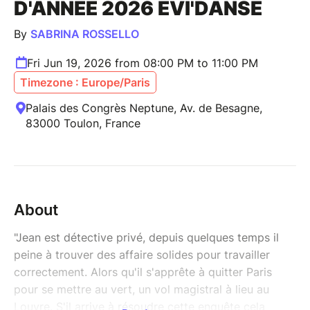
D'ANNÉE 2026 EVI'DANSE
By
SABRINA ROSSELLO
Fri Jun 19, 2026 from 08:00 PM to 11:00 PM
Timezone : Europe/Paris
Palais des Congrès Neptune, Av. de Besagne,
83000 Toulon, France
About
"Jean est détective privé, depuis quelques temps il
peine à trouver des affaire solides pour travailler
correctement. Alors qu'il s'apprête à quitter Paris
pour se mettre au vert, un vol magistral à lieu au
Louvre. S'il arrive à résoudre cette enquête cela