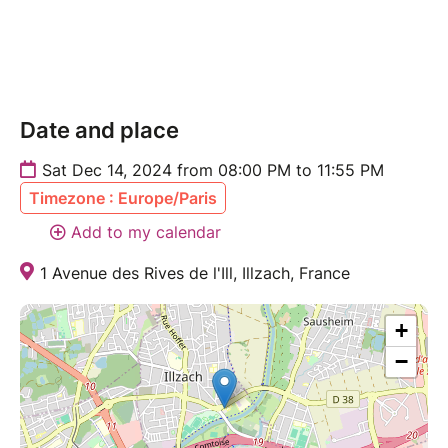
partager une expérience mémorable pleine de
rythme, de joie et d'amitié !
Ne manquez pas cette occasion de célébrer Noël en
beauté et en musique ! ????????????????????
Date and place
Sat Dec 14, 2024 from 08:00 PM to 11:55 PM
Timezone : Europe/Paris
Add to my calendar
1 Avenue des Rives de l'Ill, Illzach, France
+
−