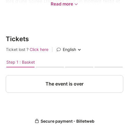
lors d'une Soirée Dansante pour un moment festif et
Read more
animé !
Le samedi 14 décembre à 20h, à la salle des fêtes à
Illzach, 1 avenue des Rives.
Tickets
Au programme :
Spectacle de Danse : Profitez de
performances dynamiques et captivantes,
présentées par des danseur·ses
talentueux·ses qui célébreront l'esprit de Noël
à travers divers styles de danse.
Soirée Dansante : Entre les démonstrations,
laissez-vous entraîner sur la piste de danse,
où une sélection éclectique de musique vous
fera voyager à travers différents genres.
Venez en solo, en couple ou avec des ami·es pour