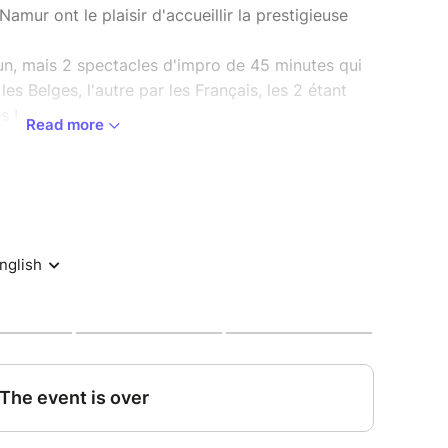
mur ont le plaisir d'accueillir la prestigieuse
 un, mais 2 spectacles d'impro de 45 minutes qui
es Belges, l'autre par les Français, les 2 étant
s !
Read more
rement improvisés, et partiront de propositions
vant, toujours divertissant, à passer entre amis
pour ne pas manquer ça !
ent recommandées.
la Brasserie de la Houppe, l'estaminet du Bistro