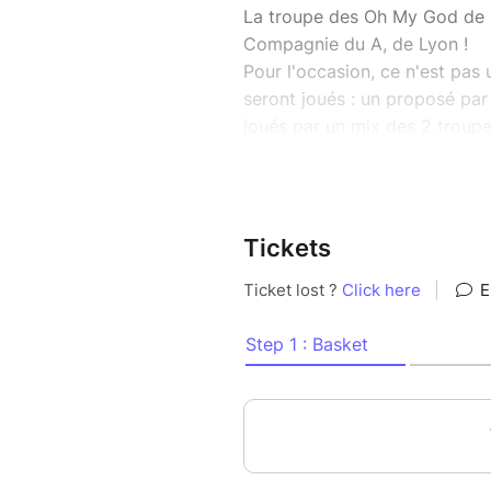
La troupe des Oh My God de Na
Compagnie du A, de Lyon !
Pour l'occasion, ce n'est pas
seront joués : un proposé par l
joués par un mix des 2 troupe
Les 2 spectacles seront entiè
du public.
Un moment drôle, parfois émou
Tickets
ou en famille, réservez vite 
PAF: 7€
Enfants/Etudiants: 5€
Les réservations sont vivem
Les OMG sont sponsorisés par 
Belgo Belge et l'Arsène Café.