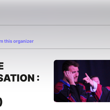
m this organizer
E
SATION :
)