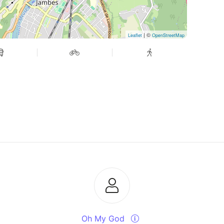
| ©
Leaflet
OpenStreetMap
Oh My God