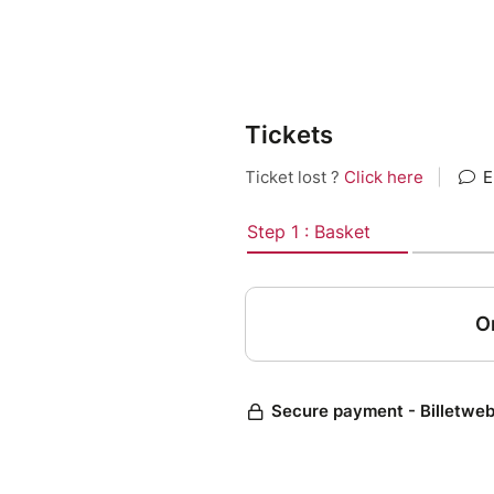
Le public participera par un
donnant des thèmes , des m
Les jeux d’improvisation orch
de tous (adultes) afin de res
bienveillance.
Tickets
Vendredi 27 novembre 2026
20H00
Possibilité de diner sur plac
au 04 94 39 76 72