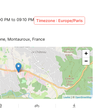
00 PM to 09:10 PM
Timezone : Europe/Paris
ène, Montauroux, France
+
−
| ©
Leaflet
OpenStreetMap