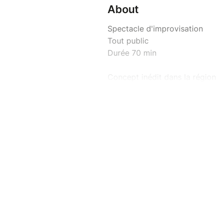
About
Spectacle d'improvisation
Tout public
Durée 70 min
Concept inédit dans la région
Aucun comédien sur scène, c’es
de l’animation en impro, Pas
« Entrez dans la lumière et de
Le principe : Acteur ou Specta
C’est un spectacle interactif 
bienveillance. Le maître du je
accompagner les participants 
Des improvisations réalisées
Les participants ne seront jam