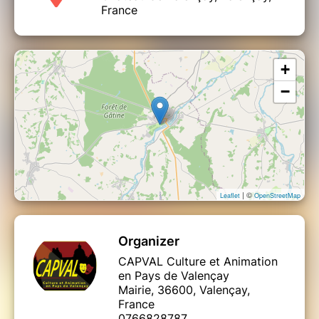
France
*Repas traiteur sous barnum ou plein air (suivant le temps) avec
buvette à disposition.
+
−
| ©
Leaflet
OpenStreetMap
Organizer
CAPVAL Culture et Animation
en Pays de Valençay
Mairie, 36600, Valençay,
France
0766828787