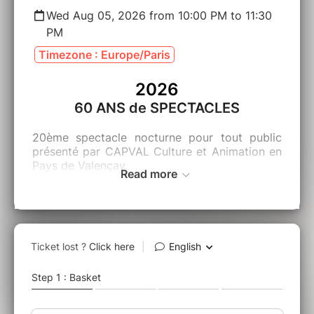
Wed Aug 05, 2026 from 10:00 PM to 11:30
PM
Timezone : Europe/Paris
2026
60 ANS de SPECTACLES
20ème spectacle nocturne pour tout public
présenté par CAPVAL Culture et Animation
en
Pays de Valençay
.
Read more
*Le Chat Botté au château de
Valençay* adaptation du célèbre conte de
Charles Perrault. L'histoire d'un chat rusé qui
aide son maître, fils d'un meunier, à s'élever
socialement. Grâce à son intelligence et ses
astuces, le chat parvient à tromper une
ogresse afin d'acquérir son château. Son
maître devient le riche "Marquis de Carabas"
aux yeux du roi.