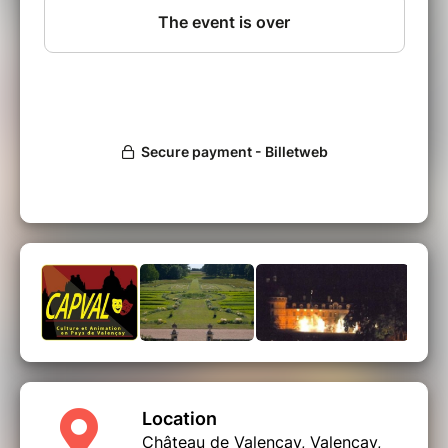
Le château de Valençay, avec son cadre
majestueux, sert de toile de fond à ce conte
enchanteur, mêlant aventure, ruse et magie. Le
spectacle propose une expérience immersive
à travers des décors historiques et une mise
en scène féérique. Un magnifique feu d'artifice
clôture se spectacle face au château ...
* Mise en scéne, costumes, illustration
musicale de Jean-claude Baudoin
*
Avec de nombreux acteurs et figurants bénévoles
de la région et au delà...
MENU en cours d'élaboration*
Entrée
Plat
Fromage
Dessert
(Boissons non comprises)
Location
Possibilité menu végétarien sur réservation
Château de Valençay, Valençay,