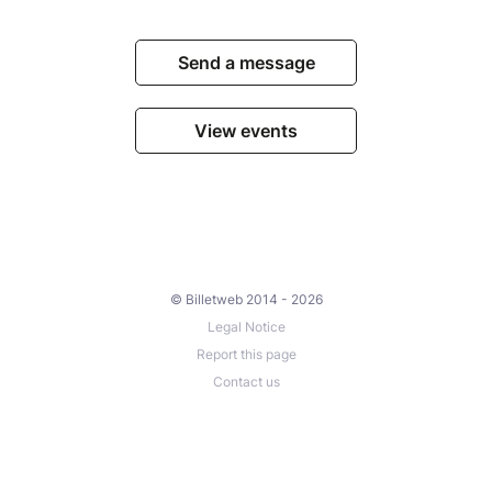
Comment vivre avec l'incertitude ?
Comment continuer à espérer lorsque tout semble
Send a message
vaciller ?
Comment préserver le lien humain dans un monde qui
nous pousse parfois à l'isolement ?
View events
À travers le parcours de ses personnages, le
spectacle propose une réflexion douce et nuancée
sur nos peurs, nos espoirs et notre capacité à nous
réinventer.
Une sortie de résidence à découvrir en avant-
© Billetweb 2014 - 2026
première
Legal Notice
Report this page
Présentée à l'issue d'un temps de résidence artistique
Contact us
à la Maison des Cultures de Saint-Gilles, cette
représentation offre au public l'opportunité de
découvrir une étape importante du processus de
création.