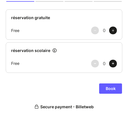
fondamental de rester reliés aux autres.
Entre théâtre, musique et réflexion philosophique,
Phoenix invite le public à partager un moment
suspendu, à la fois fragile, lumineux et profondément
humain.
Une histoire née au cœur de la pandémie
Durant la pandémie de Covid-19, Treplev et Trigorine
choisissent de s'isoler dans une maison de
campagne.
À l'écart du monde, ils tentent de comprendre ce qui
leur arrive, de trouver du sens dans une période
marquée par l'incertitude et l'attente.
Mais alors que les jours s'écoulent, leurs
préoccupations personnelles prennent peu à peu le
dessus.
Treplev s'apprête à devenir père et voit naître en lui