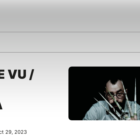
 VU /
A
ct 29, 2023