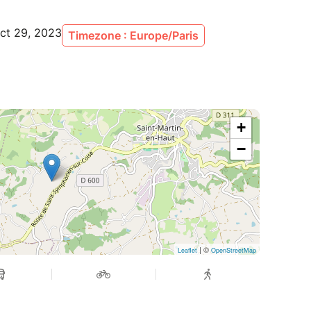
ct 29, 2023
Timezone : Europe/Paris
+
−
| ©
Leaflet
OpenStreetMap