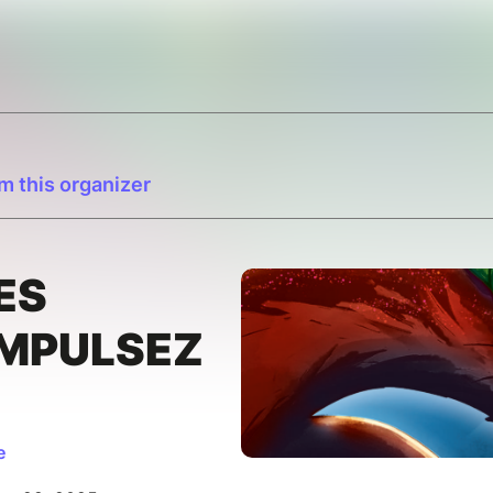
m this organizer
ES
IMPULSEZ
e