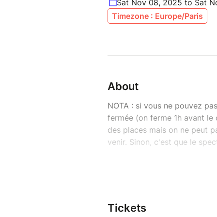
Sat Nov 08, 2025 to Sat N
Timezone : Europe/Paris
About
NOTA : si vous ne pouvez pas p
fermée (on ferme 1h avant le d
des places mais on ne peut pa
venir. Sinon, c'est que le spe
Bienvenue sur la billetterie de
Pour les tarifs 17/15€ en prév
- 2 spectacles différents : 1€
Tickets
- 4 spectacles différents : 2