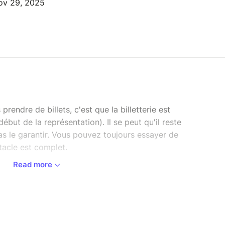
ov 29, 2025
rendre de billets, c'est que la billetterie est
ébut de la représentation). Il se peut qu'il reste
s le garantir. Vous pouvez toujours essayer de
ctacle est complet.
Read more
s spectacles du festival.
ente, profitez de nos pass à partir de :
 de réduction/spectacle
€ de réduction/spectacle