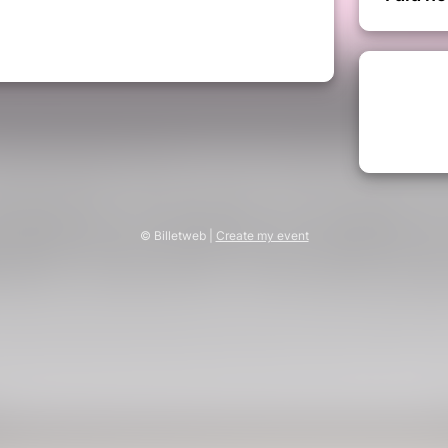
rs de A2Conseil
nes de la région
LANCE - ACCOMPAGNEMENT
s pratiques :
22 Avril 2021
ir de 20h00
© Billetweb |
Create my event
ion vous sera envoyé 30 mn avant
du Speed Dating
us