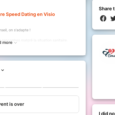
Share t
tre Speed Dating en Visio
eil, on s'adapte !
rencontres malgré la situation sanitaire.
d more
r dans ces conditions ? Vous vous mettez en position
patience mais la vie et le temps passe.
que célibataire, vous avez besoin de rencontrer
tre Célibataires sérieux
et de découvrir l’autre, non masqué, vous respectez
onnaître en toute sécurité. Vous n’avez pas de stress,
 confortablement chez vous.
-ci sera encadré, identique
I did n