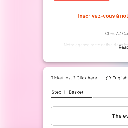
Inscrivez-vous à no
Chez A2 Cons
Notre agence reste active dans les 
Rea
Vous vous demandez comment rencontrer l’amou
d’attente, vous cultivez votre 
En ce moment, plus que jamais, en tant 
Des Rencontres en
Rencontrer une personne par vidéo, vous perm
les gestes barrières et vous apprenez à vous c
vous êtes installés
Bien évidemment, celui