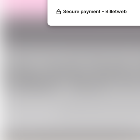
aux valeu
Des person
ACCUEIL - BIENVEIL
Détail
Le jeudi 
A part
En visio, le lien de connex
le début 
Participants:
Hommes et Femmes
Nombre :
16 participants par session
Age :
pour cette session de
60 ans et pl
Durée : 10 mn
pour faire connaissance