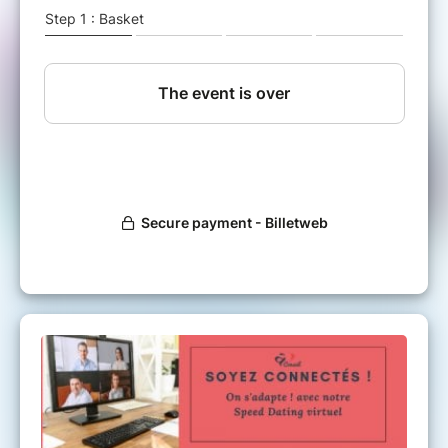
cultivez votre patience mais la vie et le temps passe.
En ce moment, plus que jamais, en tant que célibataire, vous
avez besoin de rencontrer
Des Rencontres entre Célibataires sérieux
Rencontrer une personne par vidéo, vous permet de découvrir
l’autre, non masqué, vous respectez les gestes barrières et vous
apprenez à vous connaître en toute sécurité. Vous n’avez pas
de stress, vous êtes installés confortablement chez vous.
Bien évidemment, celui-ci sera encadré,
identique
aux valeurs de A2Conseil
Des personnes de la région
ACCUEIL - BIENVEILLANCE -
ACCOMPAGNEMENT