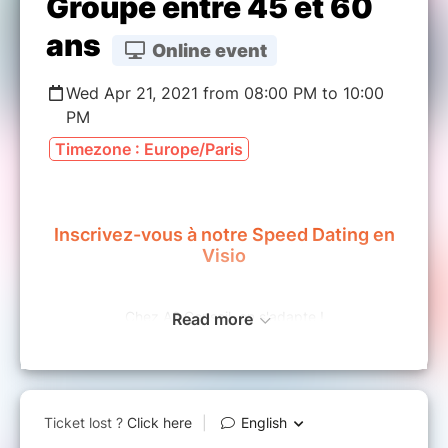
Groupe entre 45 et 60
ans
Online event
Wed Apr 21, 2021 from 08:00 PM to 10:00
PM
Timezone : Europe/Paris
Inscrivez-vous à notre Speed Dating en
Visio
Chez A2 Conseil, on s'adapte !
Read more
Notre agence reste active dans les rencontres malgré
la situation sanitaire.
Vous vous demandez comment rencontrer l’amour dans ces
conditions ? Vous vous mettez en position d’attente, vous