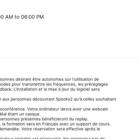
:00 AM to 06:00 PM
ersonnes désirant être autonomes sur l'utilisation de
odes pour transmettre les fréquences, les préréglages
dback. L'installation et la mise à jour du logiciel sera
en aux personnes découvrant Spooky2 qu'à celles souhaitant
sioconférence. Votre ordinateur devra avoir une webcam
déal étant un casque.
 personnes présentes bénéficieront du replay.
, la formation sera en Français avec un support de cours.
demandée. Votre réservation sera effective après le
dinateur portable est nécessaire. Ne connectez pas de