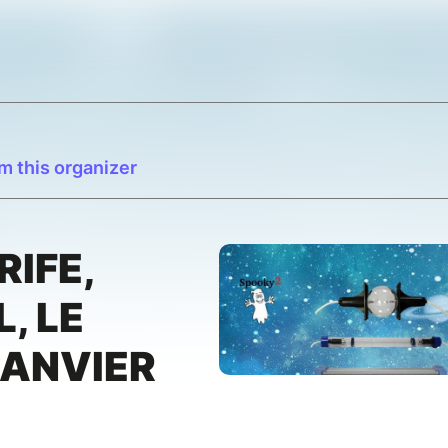
m this organizer
IFE,
, LE
JANVIER