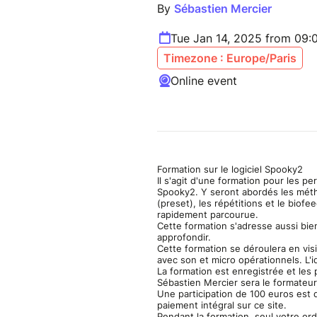
By
Sébastien Mercier
Tue Jan 14, 2025 from 09
Timezone : Europe/Paris
Online event
Formation sur le logiciel Spooky2
Il s'agit d'une formation pour les p
Spooky2. Y seront abordés les méth
(preset), les répétitions et le biofee
rapidement parcourue.
Cette formation s'adresse aussi bi
approfondir.
Cette formation se déroulera en vi
avec son et micro opérationnels. L'i
La formation est enregistrée et les
Sébastien Mercier sera le formateur
Une participation de 100 euros est 
paiement intégral sur ce site.
Pendant la formation, seul votre or