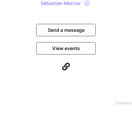
Sébastien Mercier
Send a message
View events
Contact u