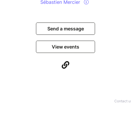
Sébastien Mercier
Send a message
View events
Contact u