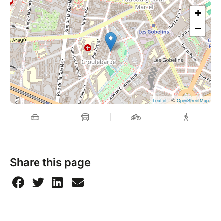
+
−
| ©
Leaflet
OpenStreetMap
Share this page