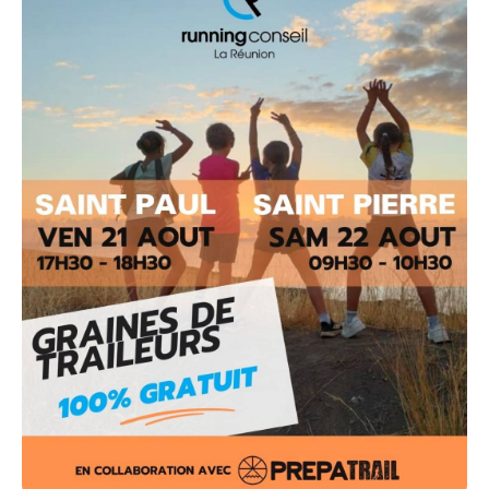
2 rendez-vous à ne pas manquer :
✨ Saint-Paul – Vendredi 21 aout de 17h30 à 18h30
✨ Saint-Pierre – Samedi 22 aout à 9h30 à 10h30
Inscription obligatoire
Puis rendez-vous devant la boutique Running Conseil
pour le départ !
Offrez-leur une aventure sportive, des rires et des
souvenirs inoubliables !!!
#RunningConseil #Prépatrail #PREPAKADÉMI
#TrailKids #SportPourEux #AventureEnPleineNature
#ÉcoleDeTrail #KidsRun