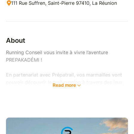
111 Rue Suffren, Saint-Pierre 97410, La Réunion
About
Running Conseil vous invite à vivre l’aventure
PREPAKADÉMI !
En partenariat avec Prépatrail, vos marmailles vont
pouvoir découvrir le trail-running à travers des jeux,
Read more
défis et activités en plein air.
Une expérience fun, éducative et 100% nature
Dès 5 ans – pour apprendre, bouger et s’amuser tout
en développant l’esprit d’équipe.