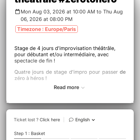
Mon Aug 03, 2026 at 10:00 AM to Thu Aug
06, 2026 at 08:00 PM
Timezone : Europe/Paris
Stage de 4 jours d'improvisation théâtrâle,
pour débutant et/ou intermédiaire, avec
spectacle de fin !
Quatre jours de stage d'impro pour passer
de
zéro à héros !
Read more
Jour 1 : découvrir ou (re)voir les bases
(spontanéité, Imagination, écoute,
lâcher prise, procédures basiques et
avancées, jeux de personnages, …)
Jour 2 et 3 : jouer, jouer et jouer
Jour 4 : préparation pour mise en
action : le stage se terminera pas
votre premier spectacle d'impro, une
expérience inoubliable ! Invitez vos