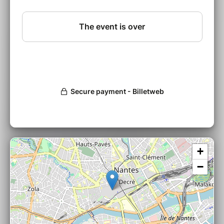
proches ! Durée du spectacle : 1h.
Jauge max environ 25 places.
➔ Quand ?
Du lundi 3 août au jeudi 6 août
2026
➔ Horaires ?
10h-17h
(dont 1h de pause
déjeuner) /
sauf jeudi : 10h-16h
(dont 1h de
pause déjeuner)
puis spectacle de 19h à 20h.
Soit un total de 23h d'impro + 1h de spectacle.
➔ Qui ?
stage adulte niveau débutant
et/ou intermédiaire + possibilité pour les
jeunes à partir de 16 ans. Maximum 10
participant(e)s.
+
➔ Tarif :
−
Plein tarif : 300€
Tarif CITRON : 260€ (pour les élèves
Cours CITRON ou les personnes ayant
participé à au moins 1 stage pendant
la saison 2025/2026).