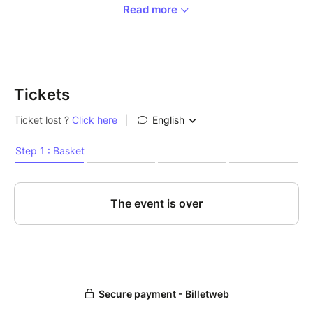
Read more
Ouvert aux hommes et aux femmes, ce stage est
accessible à tous les niveaux et vous permettra de
travailler votre aisance, votre musicalité et votre
expression corporelle dans une ambiance conviviale.
Tickets
Horaires : 14h30 – 16h00
Au programme :
Technique et posture
Musicalité
Expression corporelle
Style et attitude
Chorégraphie & mise en pratique
Que vous souhaitiez améliorer votre danse en solo ou
enrichir votre bachata en couple, ce stage vous
apportera des outils concrets pour progresser et
gagner en confiance.