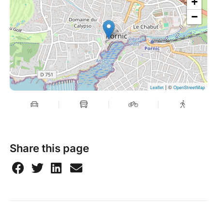
+
−
| ©
Leaflet
OpenStreetMap
Share this page