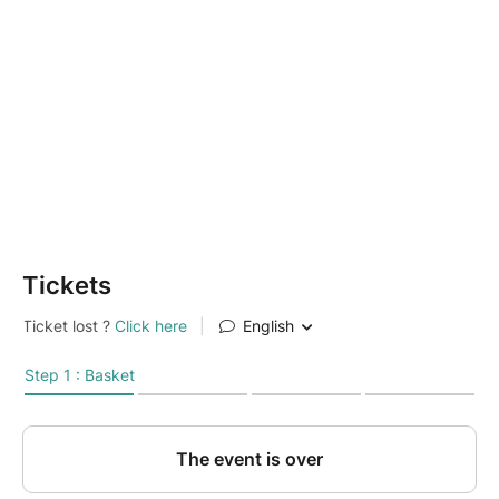
Pour qui : ouvert aux 10-15 ans, sans prérequis.
Durée : 3h30 (9h30-13h) Tarif : 40€ / 70€ pour 2 —
matériel inclus Date : lundi 20 juillet 2026
Infos pratiques : si le nombre de participants est
inférieur à 3, un avoir ou un remboursement te sera
proposé.
Tickets