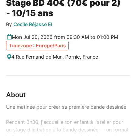
Stage BD 40€ (70€ pour 2)
- 10/15 ans
By
Cecile Réjasse EI
Mon Jul 20, 2026 from 09:30 AM to 01:00 PM
Timezone : Europe/Paris
4 Rue Fernand de Mun, Pornic, France
About
Une matinée pour créer sa première bande dessinée
Pendant 3h30, j'accueille ton enfant à l'atelier pour
un stage d'initiation à la bande dessinée — un format