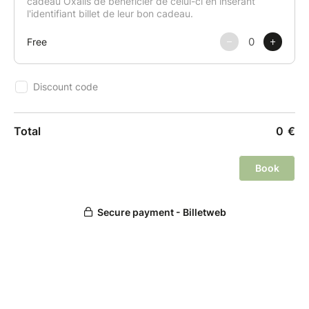
Des astuces et tours de mains seront donnés tout au
long de la formation.
Un petit livret avec les recettes réalisées sera envoyé
à chacun par mail après le cours.
Les tabliers, couteaux et autres ustensiles sont mis à
disposition durant le cours.
* Le cours pourrait être annulé si le nombre de 6
personnes minimum n'est pas atteint.
Politique d'annulation ou de report :
Une annulation moins de 7 jours avant le début du
cours ne pourra pas faire l’objet d'aucun
remboursement. Néanmoins, le cours pourra faire
l'objet d'un report si le/la participant·e en fait la
demande par mail ou édite un avoir minimum 72h
avant la date du cours.