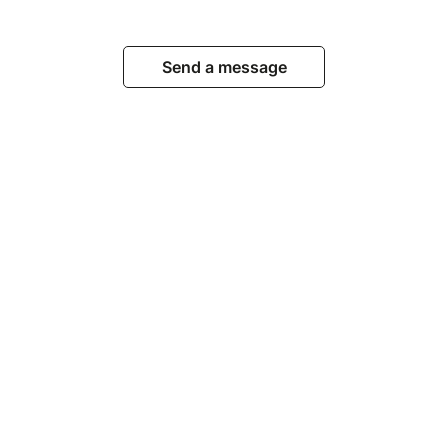
Send a message
View events
© Billetweb 2014 - 2026
Legal Notice
Report this page
Contact us