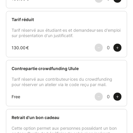
vient équilibrer la richesse de la pistache.
Montage et finitions – les techniques de
moulage, de démoulage et de décoration
pour une bûche à l'esthétique soignée et
professionnelle.
Cette formation d'une journée complète vous
permettra de comprendre en profondeur l'équilibre
des textures et des saveurs propre à l'entremets
festif, et de repartir avec toutes les bases techniques
nécessaires — croustillants, biscuits, inserts, mousses
et finitions — pour créer chez vous une bûche
végétale élégante et gourmande, digne d'une
pâtisserie professionnelle.
Un format idéal pour les passionné·es de pâtisserie
qui souhaitent aller plus loin dans la technique et
repartir avec un savoir-faire complet et transposable
à d'autres entremets.