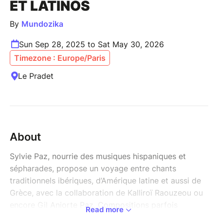
ET LATINOS
By
Mundozika
Sun Sep 28, 2025 to Sat May 30, 2026
Timezone : Europe/Paris
Le Pradet
About
Sylvie Paz, nourrie des musiques hispaniques et
sépharades, propose un voyage entre chants
traditionnels ibériques, d’Amérique latine et aussi de
Grèce, avec la collaboration de Kalliroï Raouzeou ou
encore Gil Aniorte Paz. Compositions parfois
Read more
empruntées au répertoire populaire ou aux