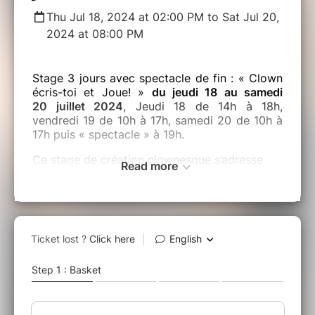
Thu Jul 18, 2024 at 02:00 PM to Sat Jul 20,
2024 at 08:00 PM
Stage 3 jours avec spectacle de fin : « Clown
écris-toi et Joue! »
du jeudi 18 au samedi
20 juillet 2024
, Jeudi 18 de 14h à 18h,
vendredi 19 de 10h à 17h, samedi 20 de 10h à
17h puis « spectacle » à 19h.
Ce stage de création clownesque s’adresse
Read more
aux personnes
ayant déjà une expérience du
clown
.
Parce que l’art du clown c’est aussi
l’art de se
donner du jeu
, dans « Clown, écris-toi ! » nous
explorerons les dynamiques de la
création
clownesque
: le processus, les problématiques
et les enjeux, la dramaturgie clownesque, tout
en développant
votre projet de création
.
Joue !
En fin de stage, nous ferons venir