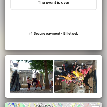
quelques ami(e)s bienveillant(e)s afin que vous
puissiez
présenter votre création à un « vrai
public ».
Renseignements et Inscriptions
:
yann@courscitron.fr
➔ Tarifs :
Tarif 3 jours
(Clown « Ecris-toi et Joue
! » du 18 au 20 juillet) :
Plein tarif 220€
Tarif CITRON(*) : 200€
(*) Tarif CITRON : pour les élèves Cours
CITRON ou les personnes ayant participé à au
moins 1 stage pendant la saison 2023/2024
➔
Envie de jouer ?
Inscription en ligne
sur cette page
(paiement CB)
Inscription par courrier
(paiement
chèque - possibilité en plusieurs fois