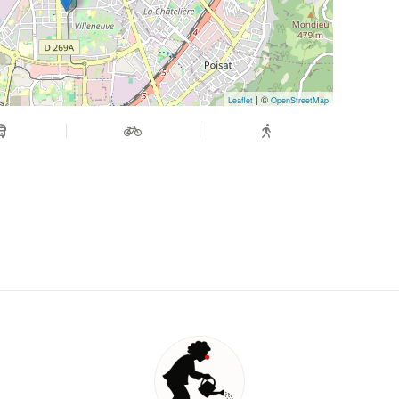
| ©
Leaflet
OpenStreetMap