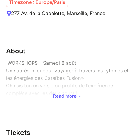
Timezone : Europe/Paris
277 Av. de la Capelette, Marseille, France
About
WORKSHOPS – Samedi 8 août
Une après-midi pour voyager à travers les rythmes et
les énergies des Caraïbes Fusion✨
Choisis ton univers… ou profite de l’expérience
complète avec les deux cours !
Read more
Dancehall Gyal
13h00 – 14h30
Travail du style, de l’attitude, de la féminité et de
l’énergie propre au Dancehall Gyal. Un cours
Tickets