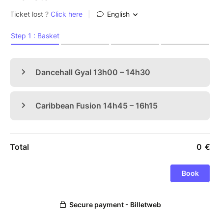
dynamique pour gagner en aisance et en expression.
Caribbean Fusion
14h45 – 16h15
Un mélange d’influences caribéennes pour explorer
différents grooves, développer sa musicalité et se
laisser porter par les vibrations du soleil.
✨ Choisis ton ambiance… ou profite des deux !
Tarifs :
• 1 cours : 17 € (adhérent) | 20 € (non adhérent)
• Pass 2 cours : 30 € (adhérent) | 35 € (non
adhérent)
Réserve ta place dès maintenant – places limitées !
Assurance Annulation : Toute inscription est
définitive. Aucun remboursement n'est possible. Par
contre si vous prenez l'assurance annulation
proposée par la billetterie Billetweb (qui est