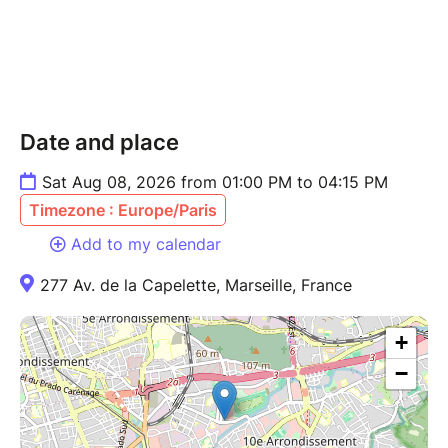
complètement indépendante à nos CGV), vous avez
la possibilité de vous faire rembourser selon leur
CGV. Merci dans ce cas de vous rapprocher auprès
de billetweb pour le remboursement si vous avez pris
l'assurance annulation.
Date and place
Sat Aug 08, 2026 from 01:00 PM to 04:15 PM
Timezone : Europe/Paris
Add to my calendar
277 Av. de la Capelette, Marseille, France
+
−