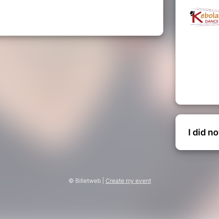
I did n
© Billetweb |
Create my event