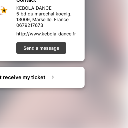
KEBOLA DANCE
5 bd du marechal koenig,
13009, Marseille, France
0679217673
http://www.kebola-dance.fr
Send a message
ot receive my ticket