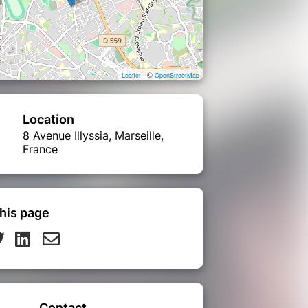
| ©
Leaflet
OpenStreetMap
Location
8 Avenue Illyssia, Marseille,
France
his page
Contact