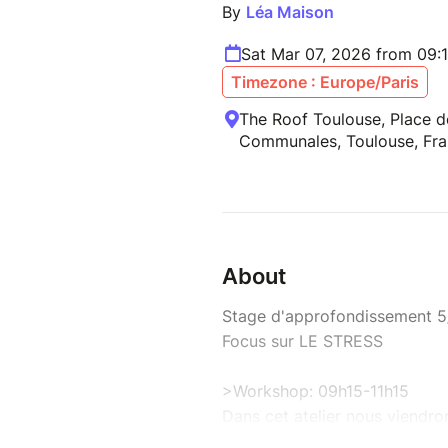
By
Léa Maison
Sat Mar 07, 2026 from 09:
Timezone : Europe/Paris
The Roof Toulouse, Place d
Communales, Toulouse, Fr
About
Stage d'approfondissement 5
Focus sur LE STRESS
>Workshop: 09h15-11h15
Dans cet atelier nous viendro
-Ce qu'est le stress et comme