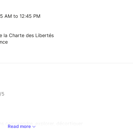
15 AM to 12:45 PM
e la Charte des Libertés
ance
/5
ns comprendre, explorer, décortiquer
Read more
nt il peut se manifester