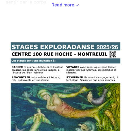
sentir par le corps.
Read more
La rencontre sensorielle avec l’argile invite à déplacer
ses yeux au creux de nos mains. Les mains savent, et
ne jugent pas. En s’appuyant sur l’expérience vécue
du mouvement dansé, l’argile nous invite à mener la
danse, à l’accompagner dans les limites de ses
capacités de transformation. C’est avec elle, et dans
l’élan du groupe, que peut naître quelque chose qui
se cherche et se trouve en même temps.
Stage co-animé par Laurence Cauwet et Karem Ortiz
:
Laurence Cauwet :
Artiste Peintre et professeure d'Arts Plastiques.
Formée en Art-Thérapie et à la Médiation Artistique
en Relation d'Aide.
Elle accompagne des groupes et en individuel dans