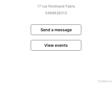
17 rue Ferdinand Fabre
0499628313
Send a message
View events
Contact u