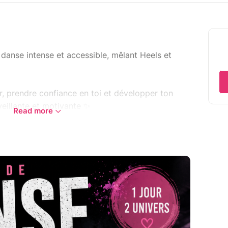
danse intense et accessible, mêlant Heels et
, prendre confiance en toi et développer ton
eillante et motivante ✨
Read more
rgie, flow, expression)
nce, style)
ontauban