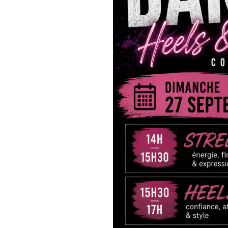
Que tu viennes pour progresse
fait pour toi ✨
⚠️ Places limitées
Réservation obligatoire
Acompte non remboursable sa
Viens vivre l’expérience et 