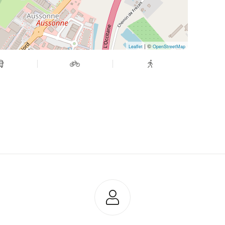
| ©
Leaflet
OpenStreetMap