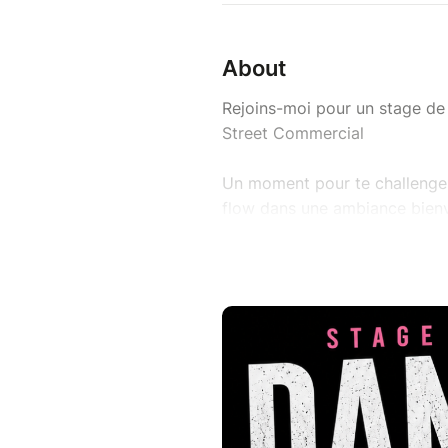
About
Rejoins-moi pour un stage de 
Street Commercial
Un moment pour te challenger
flow dans une ambiance bienv
Au programme :
• 1h30 Street Commercial (éne
• 1h30 Heels (attitude, confia
Dimanche 27 septembre
14h – 17h
609 route du Nord, 82000 M