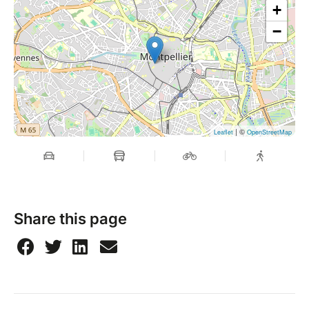
+
−
| ©
Leaflet
OpenStreetMap
Share this page