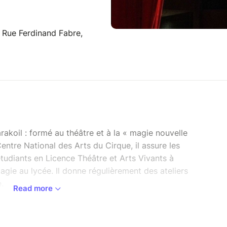
 Rue Ferdinand Fabre,
rakoil : formé au théâtre et à la « magie nouvelle
entre National des Arts du Cirque, il assure les
tudiants en Licence Théâtre et Arts Vivants à
Magie au lycée. Il donne régulièrement des ateliers
.
Read more
ndes illusions