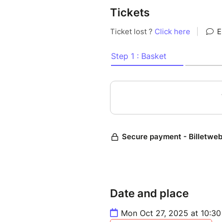
• Favoriser la dextérité, l’habi
Tickets
• Expérimenter des techniques
présentation des tours.
• Découvrir ou approfondir de
tels que la cartomagie, la man
FICHE D'INSCRIPTION CLIQUE
Date and place
Mon Oct 27, 2025 at 10:3