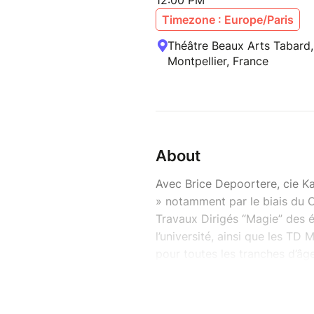
12:00 PM
Timezone : Europe/Paris
Théâtre Beaux Arts Tabard,
Montpellier, France
About
Avec Brice Depoortere, cie Ka
» notamment par le biais du C
Travaux Dirigés “Magie” des é
l’université, ainsi que les TD 
pour toutes les tranches d’âge
Objectifs de l’atelier :
• Concevoir de petites et gra