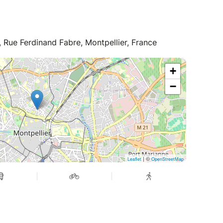
 Rue Ferdinand Fabre, Montpellier, France
+
−
| ©
Leaflet
OpenStreetMap