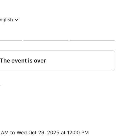
leté.
 théâtrales et de clown afin d’améliorer la
s techniques propres à la magie ou dérivées :
ipulation de pièces et cordes, l’origami, …
Z ICI
0 AM to Wed Oct 29, 2025 at 12:00 PM