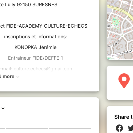
ste Lully 92150 SURESNES
t FIDE-ACADEMY CULTURE-ECHECS
inscriptions et informations:
KONOPKA Jérémie
Entraîneur FIDE/DEFFE 1
-mail:
culture.echecs@gmail.com
d more
tel.06.30.39.76.06
age pour 1 enfant :
Share t
 4 journées
 1 journée