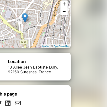
+
−
| ©
Leaflet
OpenStreetMap
Location
10 Allée Jean Baptiste Lully,
92150 Suresnes, France
his page