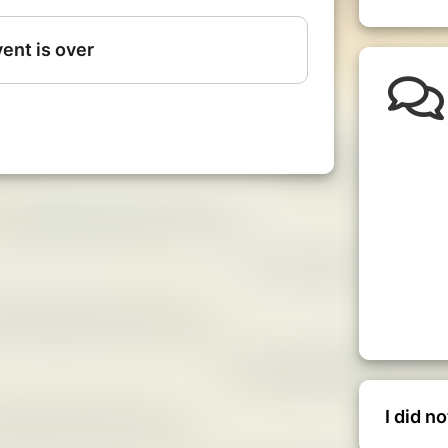
 d'inscription
I did n