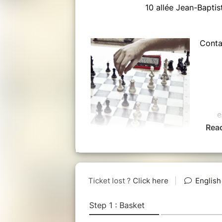
10 allée Jean-Bapti
Contac
e
Rea
Tarifs du st
150€ -
50€ -