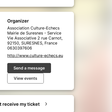
Organizer
Association Culture-Echecs
Mairie de Suresnes - Service
Vie Associative 2 rue Carnot,
92150, SURESNES, France
0630397606
http://www.culture-echecs.eu
Send a message
View events
ot receive my ticket