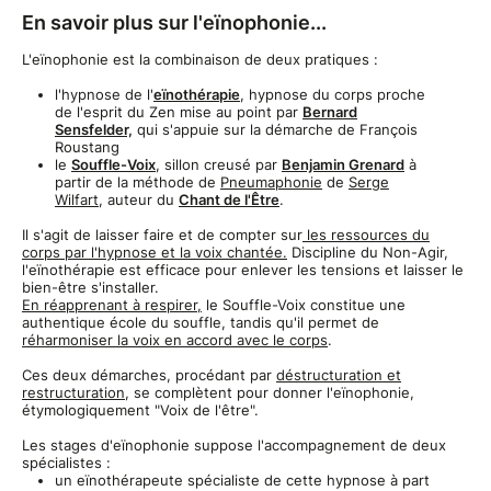
En savoir plus sur l'eïnophonie...
L'eïnophonie est la combinaison de deux pratiques :
l'hypnose de l'
eïnothérapie
, hypnose du corps proche
de l'esprit du Zen mise au point par
Bernard
Sensfelder,
qui s'appuie sur la démarche de François
Roustang
le
Souffle-Voix
, sillon creusé par
Benjamin Grenard
à
partir de la méthode de
Pneumaphonie
de
Serge
Wilfart
, auteur du
Chant de l'Être
.
Il s'agit de laisser faire et de compter sur
les ressources du
corps par l'hypnose et la voix chantée.
Discipline du Non-Agir,
l'eïnothérapie est efficace pour enlever les tensions et laisser le
bien-être s'installer.
En réapprenant à respirer,
le Souffle-Voix constitue une
authentique école du souffle, tandis qu'il permet de
réharmoniser la voix en accord avec le corps
.
Ces deux démarches, procédant par
déstructuration et
restructuration
, se complètent pour donner l'eïnophonie,
étymologiquement "Voix de l'être".
Les stages d'eïnophonie suppose l'accompagnement de deux
spécialistes :
un eïnothérapeute spécialiste de cette hypnose à part