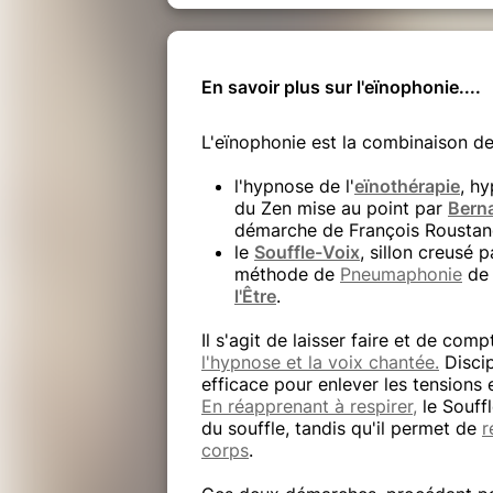
En savoir plus sur l'eïnophonie....
L'eïnophonie est la combinaison de
l'hypnose de l'
eïnothérapie
, h
du Zen mise au point par
Berna
démarche de François Rousta
le
Souffle-Voix
, sillon creusé 
méthode de
Pneumaphonie
d
l'Être
.
Il s'agit de laisser faire et de comp
l'hypnose et la voix chantée.
Discip
efficace pour enlever les tensions et
En réapprenant à respirer,
le Souff
du souffle, tandis qu'il permet de
r
corps
.