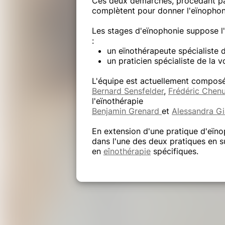
Ces deux démarches, procédant p
complètent pour donner l'eïnophoni
Les stages d'eïnophonie suppose 
:
un eïnothérapeute spécialiste 
un praticien spécialiste de la 
L'équipe est actuellement composé
Bernard Sensfelder
,
Frédéric Chen
l'eïnothérapie
Benjamin Grenard
et
Alessandra Gi
En extension d'une pratique d'eïnop
dans l'une des deux pratiques en 
en
eînothérapie
spécifiques.