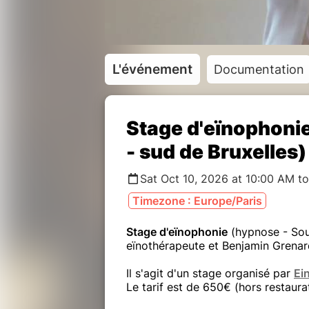
L'événement
Documentation
Stage d'eïnophonie
- sud de Bruxelles)
Sat Oct 10, 2026 at 10:00 AM t
Timezone : Europe/Paris
Stage d'eïnophonie
(hypnose - Souf
eïnothérapeute et Benjamin Grenard
Il s'agit d'un stage organisé par
Ei
Le tarif est de 650€ (hors restaur