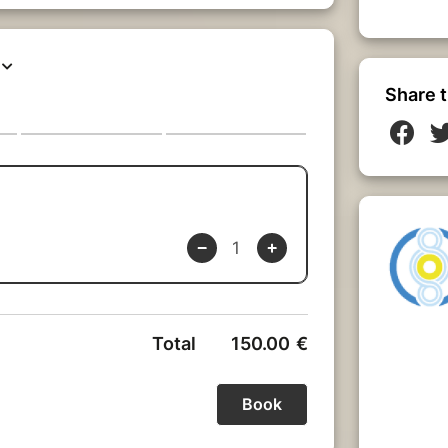
Share t