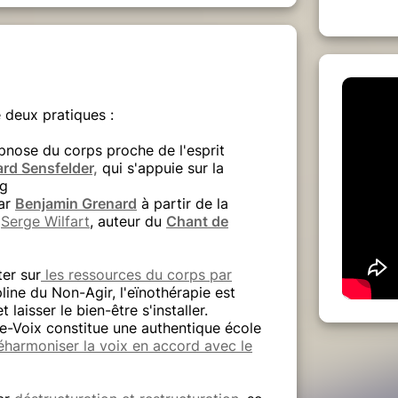
 deux pratiques :
ypnose du corps proche de l'esprit
rd Sensfelder,
qui s'appuie sur la
ng
par
Benjamin Grenard
à partir de la
e
Serge Wilfart
, auteur du
Chant de
ter sur
les ressources du corps par
line du Non-Agir, l'eïnothérapie est
 laisser le bien-être s'installer.
le-Voix constitue une authentique école
éharmoniser la voix en accord avec le