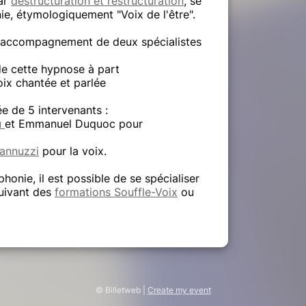
ar
déstructuration et restructuration
, se
e, étymologiquement "Voix de l'être".
l'accompagnement de deux spécialistes
de cette hypnose à part
voix chantée et parlée
e de 5 intervenants :
u
et Emmanuel Duquoc pour
annuzzi
pour la voix.
honie, il est possible de se spécialiser
suivant des
formations Souffle-Voix
ou
© Billetweb |
Create my event