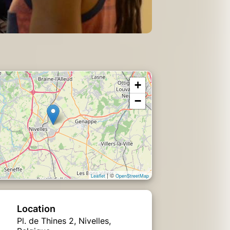
+
−
| ©
Leaflet
OpenStreetMap
Location
Pl. de Thines 2, Nivelles,