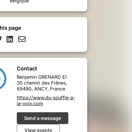
Belgique
his page
Contact
Benjamin GRENARD EI
30 chemin des Frênes,
69490, ANCY, France
https://www.du-souffle-a-
la-voix.com
Send a message
View events