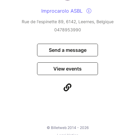
Horaires : 09h – 16h
Lieu : Eveil Ransart, rue Joseph Wauters 48
Improcarolo ASBL
Prix : 70€ tout compris
Rue de l'espinette 89, 6142, Leernes, Belgique
0478953990
15 participants max – pour un encadrement de
qualité.
Send a message
View events
© Billetweb 2014 - 2026