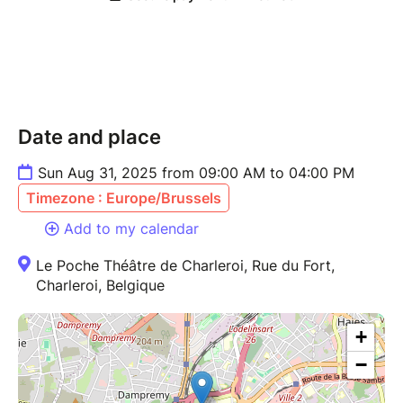
drôles).
Booster votre confiance sans prise de tête.
Vous reconnecter aux autres… et à vous-
même.
Aucun prérequis. Aucune pression. Juste du fun.
Date and place
Vous pensez :
Sun Aug 31, 2025 from 09:00 AM to 04:00 PM
“Je suis timide”
Timezone : Europe/Brussels
“Je n’ai jamais fait de théâtre”
“Je vais être nul·le…”
Add to my calendar
Le Poche Théâtre de Charleroi, Rue du Fort,
On s’en fiche. Vraiment.
Charleroi, Belgique
L’impro, c’est fait pour tous les profils, tous les
+
niveaux, toutes les envies.
−
Un coach d’expérience : Fabian Vervier