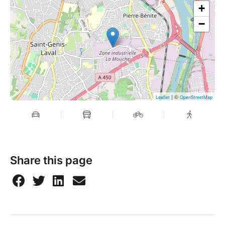
+
−
| ©
Leaflet
OpenStreetMap
Share this page