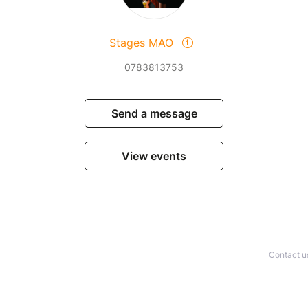
Stages MAO
0783813753
Send a message
View events
Contact u