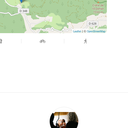
| ©
Leaflet
OpenStreetMap