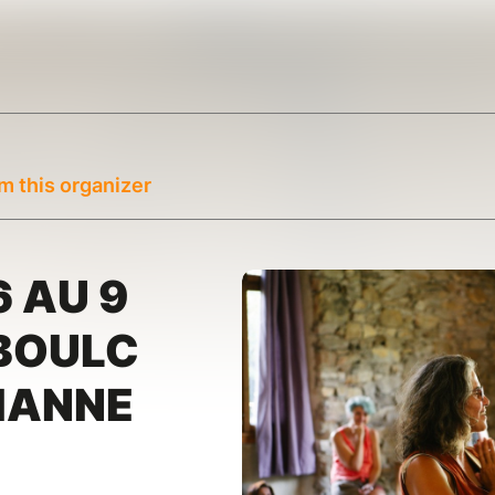
m this organizer
6 AU 9
 BOULC
RIANNE
C