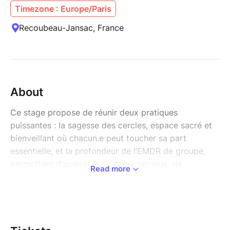
Timezone : Europe/Paris
Recoubeau-Jansac, France
About
Ce stage propose de réunir deux pratiques
puissantes : la sagesse des cercles, espace sacré et
bienveillant où chacun.e peut toucher sa part
essentielle, et la profondeur de l’EMDR de groupe,
permettant d’apaiser le système nerveux, de
Read more
transformer nos expériences et d’intégrer de
nouvelles ressources.
Pendant trois jours, nous voyagerons au cœur de
l’exploration de l’âme et de la guérison individuelle et
collective : pratiques de reliance, méditations,