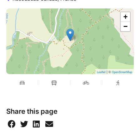
+
−
| ©
Leaflet
OpenStreetMap
Share this page