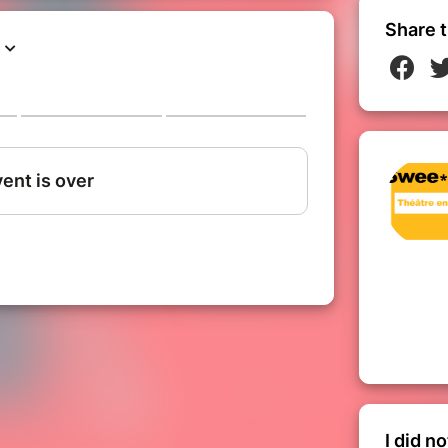
Share t
I did n