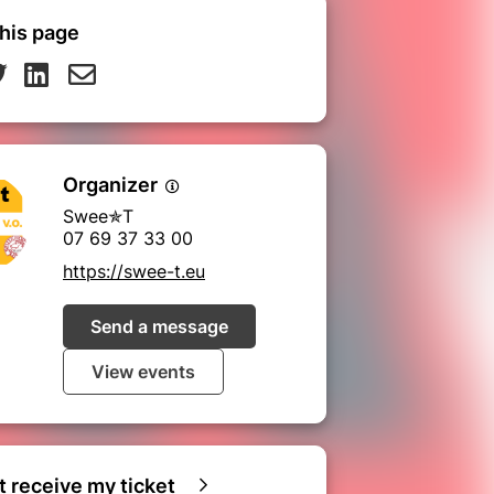
his page
Organizer
Swee✯T
07 69 37 33 00
https://swee-t.eu
Send a message
View events
ot receive my ticket