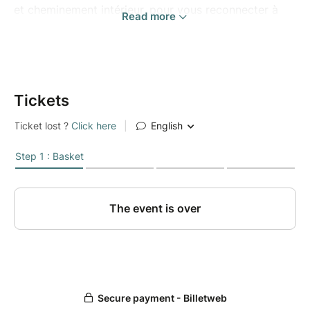
et cheminement intérieur, pour vous reconnecter à
Read more
vous-même, explorer vos ressources et impulser un
nouvel élan.
Ce que vous allez vivre :
Des pratiques douces : méditations guidées,
Tickets
yoga et mouvements en conscience,
respiration et relaxation profonde
Des temps d’introspection pour explorer ce
qui vous anime vraiment
Des échanges en petit groupe, dans un cadre
bienveillant et soutenant
Un accompagnement guidé pour avancer à
votre rythme, en profondeur
Vous repartirez :
Plus centré, plus clair, plus aligné
Avec des outils concrets pour prolonger