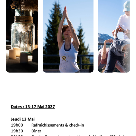
de s'accorder un week-end pour se consacrer à eux-
mêmes, approfondir leur compréhension du yoga,
passer du temps avec des personnes partageant les
mêmes idées, prendre soin d'eux-mêmes et découvrir
l'une des plus belles régions de France, les Alpes !
19 heures d'ateliers de yoga et manuel inclus
Peut compter pour la formation AYP 300h
Les points clés :
- 7 ateliers et cours basés sur le système Ashtanga
Yoga
- 4 séances de relaxation
- 2 enseignants de renommée internationale avec
+20 ans d'expérience
- Programme bilingue pour tous les niveaux,
débutants acceptés
- Cadre idyllique à la vue panoramique