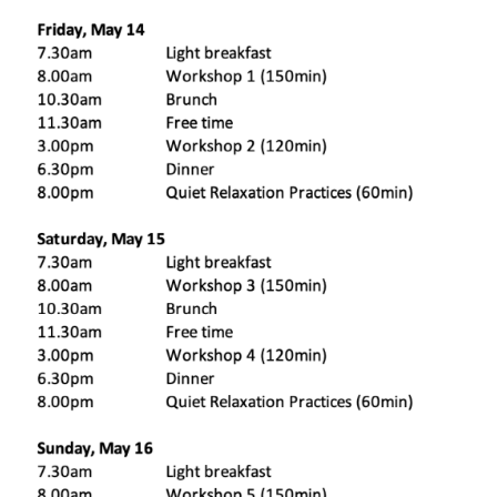
réveiller le corps, de se connecter à notre respiration
et de préparer notre esprit pour la journée à venir.
Les techniques de Kriyas servent à purifier les voies
respiratoires afin que nous puissions profiter d’une
respiration fluide et profonde. Le Pranayama amène
l’esprit à un état d’équilibre. Les Asanas éliminent les
blocages dans le corps, le renforcent et l’étirent dans
son ensemble.
Vous serez guidé(e)s dans les Kriyas et le Pranayama,
puis nous commencerons la pratique autonome de
style Mysore, idéale pour suivre votre propre rythme
respiratoire et les besoins de votre corps.
Vendredi 14 mai, 15h00 – 17h00
Repenser la souplesse : mobilité, force et mouvement
durable – 1re partie