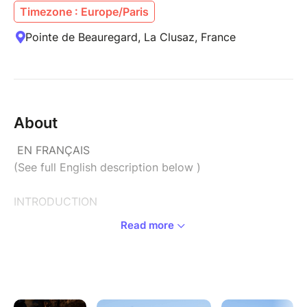
Timezone : Europe/Paris
Pointe de Beauregard, La Clusaz, France
About
EN FRANÇAIS
(See full English description below )
INTRODUCTION
Read more
Au cours de ce long week-end exceptionnel, Linda et
Gérald vous guideront à travers des pratiques
inspirées de l’Ashtanga Yoga, favorisant la santé, la
guérison et la pleine conscience. C'est une occasion
unique pour les pratiquants de yoga de tous niveaux