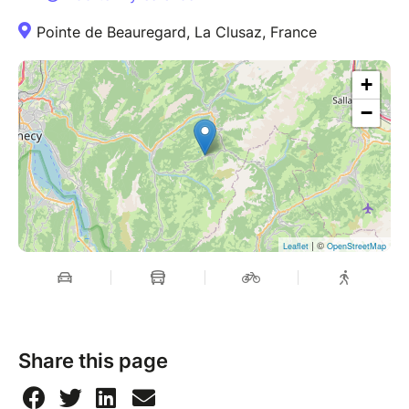
Samedi 15 mai, 20h00 – 21h00
Pointe de Beauregard, La Clusaz, France
Étude des Yoga Sutras et méditations
Dimanche 16 mai, 8h00 - 10h30
+
Kriyas, Pranayama et Ashtanga style Mysore
−
Dimanche 16 mai, 15h00 - 17h00
Repenser la souplesse : mobilité, force et mouvement
durable – 3eme partie
Dimanche 16 mai, 20h00 – 21h00
| ©
Leaflet
OpenStreetMap
Étude des Yoga Sutras et méditations
Lundi 17 mai, 8h00 – 9h15
Mini-pratique Mysore
Share this page
Avant de repartir, nous délions notre corps pour nous
sentir bien pendant le voyage.