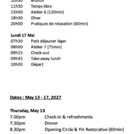
et commencer notre week-end de réflexion et
d'apprentissage.
Vendredi 14 mai, 8h00 - 10h30
Kriya, Pranayama et Ashtanga style Mysore
En présence de deux professeurs chevronnés, vous
bénéficierez d'une attention totale pour approfondir
votre pratique actuelle ou même de la commencer. !!
Nous accorderons une attention particulière à vos
besoins spécifiques, qu'il s'agisse de gérer
d'anciennes blessures, d'approfondir les séries
d'Ashtanga ou de trouver les meilleures variantes de
postures afin que vous vous sentiez inspiré et que
vous puissiez évoluer personnellement.
Les pratiques matinales sont le meilleur moyen de