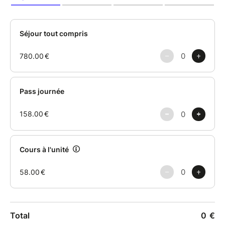
ateliers favorisent une souplesse à long terme qui
s'intègre naturellement à votre pratique, sans s'y
imposer.
Ce que nous explorerons
• Les postures de flexion avant, de flexion arrière
et de rotation externe des hanches
• Comment développer réellement la souplesse (et
pourquoi forcer les postures se révèle souvent
contre -productif)).
• La relation entre les hanches, la colonne
vertébrale et l’efficacité du mouvement
• Comment la respiration et la régulation du
système nerveux influencent l’amplitude du
mouvement
• Les schémas de compensation courants qui
limitent la souplesse
• Des outils pratiques que vous pourrez utiliser