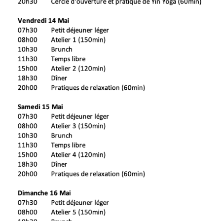
- Séances en plein air, face aux Aravis
Le lieu :
1647, Plateau de Beauregard, station La Clusaz,
Haute-Savoie
En collaboration avec Ashtanga Yoga Paris.
DESCRIPTIF DES ATELIERS ET COURS
Jeudi 13 mai, 20h30 – 21h30
Cercle d'ouverture et séance de yoga douce après le
voyage
Nous nous réunirons ensemble le premier soir pour
faire connaissance, poser des questions et présenter
le programme du week-end. Vous serez ensuite
guidés à travers une pratique douce pour oublier
l'agitation de la vie urbaine, vous remettre du voyage