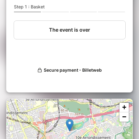
>> À vos résas, les places sont limitées <<
À très bientôt sur le dancefloor !
Tarifs (4h de cours) :
- Adhérent: 35e
- Non-adhérent: 45e
Astuce billetterie : Pour toute réservation sur
Billetweb, vous avez la possibilité de prendre
une assurance annulation qui vous permettra
d'être remboursé de votre achat en cas
d'imprévu.
+
−