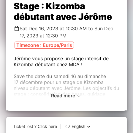
Stage : Kizomba
débutant avec Jérôme
Sat Dec 16, 2023 at 10:30 AM to Sun Dec
17, 2023 at 12:30 PM
Timezone : Europe/Paris
Jérôme vous propose un stage intensif de
Kizomba débutant chez MDA !
Save the date du samedi 16 au dimanche
17 décembre pour un stage de Kizomba
niveau débutant avec Jérôme. Les objectifs du
stage : consolidation des bases, guidage,
Read more
posture, lâcher-prise et apprentissage d'une
courte chorégraphie !
Horaires :
- Samedi 16/12 : 10h30 - 12h30
- Dimanche 17/12 : 10h30 - 12h30