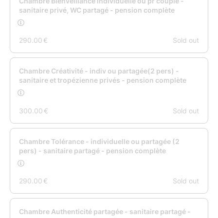
fruits, fruits secs
Merci d'indiquer si vous avez des intolérances
alimentaires ou si vous souhaitez un menu vegan
dans les options.
Nos CONDITIONS GENERALES DE VENTE sont :
Accompte minimum de 50% à la réservation et au
plus tard 1 mois avant l'arrivée puis solde 1 mois
avant ou sur place le jour de l'arrivée si paiement en
espèce.
Le livret d'accueil du Domaine de l'Olivier est
disponible
en cliquant ici
ASSURANCE ANNULATION