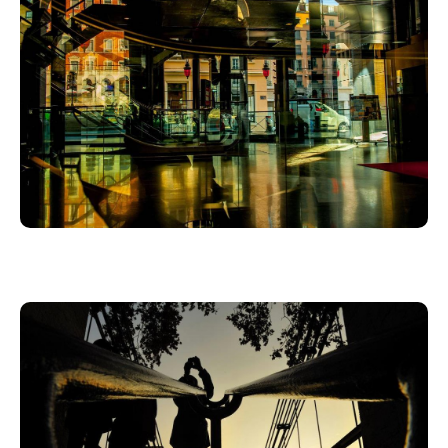
-Ou un peu des 4 situations précitées…..
La journée :
Travail sur les bases
Manipulation de vos boitiers
Vous faites vos photos
En fin de journée : vous connaissez et vous savez
utiliser les principes de base sur votre boitier
Point technique et fourniture support PDF avant la
séance afin de mieux vous préparer.
Débriefing et conseils, 2 semaines après la séance
sur les photos que vous avez réalisées.
Le stage peut être annulé ou reporté en fonction de
la météo et du quota mini de participants