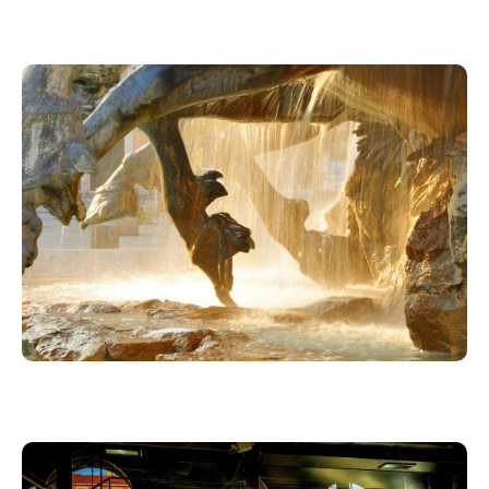
Sortez du mode auto et comprenez les bases de la
photographie
Travail sur le triangle d'expo, la lumière, la
composition au travers de différents sujets
(paysages, ville, street, portraits)
Dès la première heure vous appliquez et travaillez
avec votre boitier.
Pour Qui :
Pour vous…débutant, amateur..
-Vous venez d’acheter un boitier et vous voulez en
exploiter les possibilités.
-Vous souhaitez réviser vos connaissances
photographiques.
-Vous allez partir en voyage avec ce boitier aux
multiples possibilités
-Frustré(e), malgré la qualité de votre boitier des
photos que vous faites…