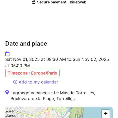
méridiens et points d'acupuncture pour dynamiser la
circulation du Qi, le souffle vital et des liquides
corporels. La pratique du Shiatsu optimise les
fonctions physiologiques du corps. Des notions
théoriques de médecine Traditionnelle Chinoise
seront abordées.
Date and place
Infos pratiques:
120€ (50€ Arrhes à verser à l'inscription)
Sat Nov 01, 2025 at 09:30 AM to Sun Nov 02, 2025
Contact : 06 21 98 63 09
at 05:00 PM
g.dhauteville@gmail.com
Timezone : Europe/Paris
infos :
Stage Qi vitalité
Add to my calendar
Lagrange Vacances - Le Mas de Torreilles,
Boulevard de la Plage, Torreilles,
+