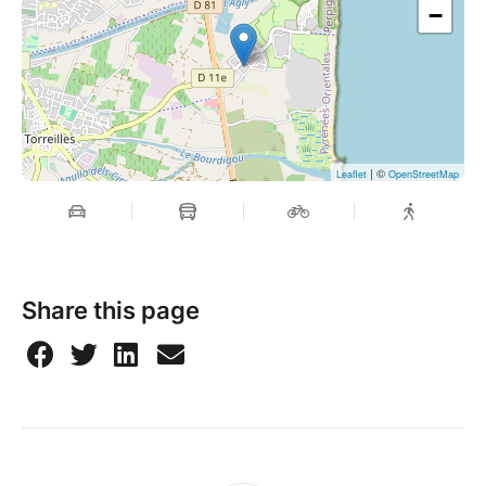
−
| ©
Leaflet
OpenStreetMap
Share this page