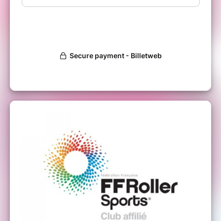
https://acrobatusers.com/tutorials/how-to-sign-a-pdf-file-using-a-
webcam-image
Ouvert à tous à partir de 6 ans.