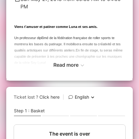
PM
Viens t'amuser et patiner comme Luna et ses amis.
Un professeur diplômé de la fédération française de roller sports te
montrera les bases du patinage. Il mobilisera ensuite ta créativité et tes
qualités artistiques sur différents ateliers.En fin de stage, tu seras même
capable de présenter à tes proches une chorégraphie sur les musiques
de la série Soy Luna!
Read more
Concernant l'organisation du stage, merci de prévoir :
une tenue de sport
des baskets
des protections et casque
une bouteille d'eau
un pique nique
et surtout tes patins quad ou in line !!!
Lien vers le modèle d'autorisation parentale
Tutoriel en anglais pour signer l'autorisation
sans imprimer ni scanner
: