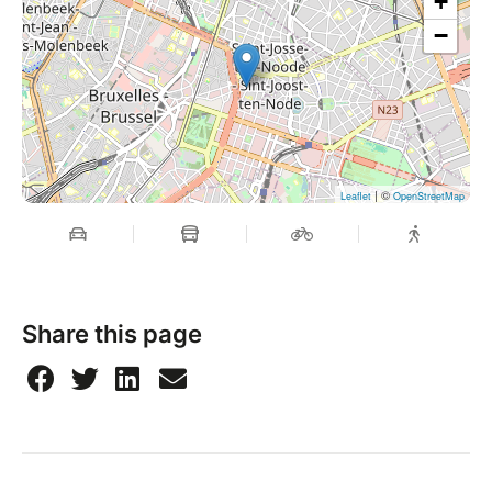
+
−
| ©
Leaflet
OpenStreetMap
Share this page